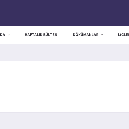
ZDA
HAFTALIK BÜLTEN
DÖKÜMANLAR
LIGLE
zmir nöbetçi eczane
|
Nöbetçi Eczane
|
izmir eczaneler