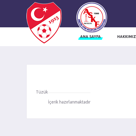
ANA SAYFA
HAKKIMI
influencer ajansı
trendyol influencer başvuru
trendyol influencer ajansı
i
Tüzük
İçerik hazırlanmaktadır