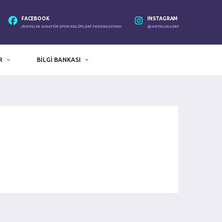
FACEBOOK
INSTAGRAM
/ANTALYA AMATÖR SPOR KULÜPLERI FEDERASYONU
@ANTALYAASKF
R
BILGI BANKASI