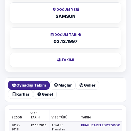
DOĞUM YERI
SAMSUN
DOĞUM TARIHI
02.12.1997
TAKIMI
Oynadığı Takım
Maçlar
Goller
Kartlar
Genel
VIZE
SEZON
TARIHI
VIZE TÜRÜ
TAKIM
2017-
12.10.2016
Amatör
KUMLUCA BELEDİYE SPOR
2018
Transfer