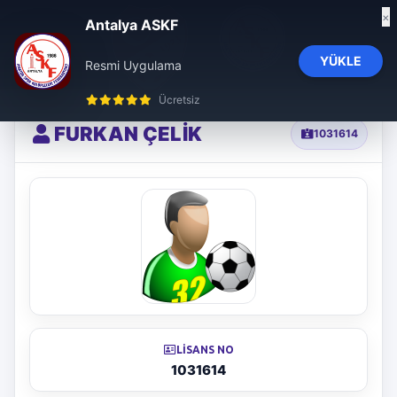
×
Antalya ASKF
YÜKLE
Resmi Uygulama
influencer ajansı
trendyol influencer başvuru
trendyol influencer ajansı
Ücretsiz
FURKAN ÇELİK
1031614
LISANS NO
1031614